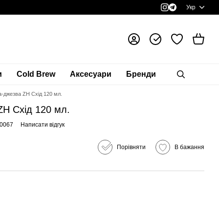
Укр
и
Cold Brew
Аксесуари
Бренди
а-джезва ZH Схід 120 мл.
ZH Схід 120 мл.
30067
Написати відгук
Порівняти
В бажання