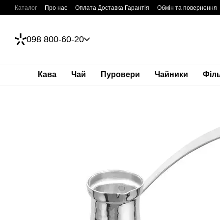
Перейти до основного контенту
Каталог
Про нас
Оплата Доставка Гарантія
Обмін та повернення
098 800-60-20
Кава
Чай
Пуровери
Чайники
Філ