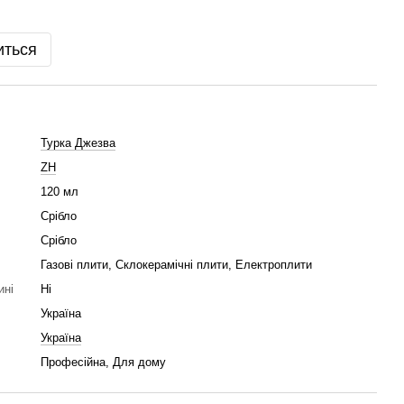
иться
Турка Джезва
ZH
120 мл
Срібло
Срібло
Газові плити, Склокерамічні плити, Електроплити
ині
Ні
Україна
Україна
Професійна, Для дому