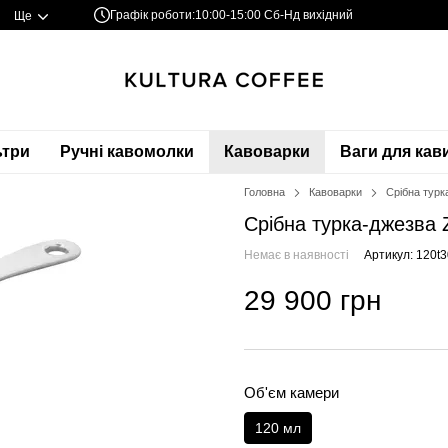
Графік роботи:
10:00-15:00 Сб-Нд вихідний
Ще
ьтри
Ручні кавомолки
Кавоварки
Ваги для кав
Головна
Кавоварки
Срібна турк
Срібна турка-джезва 
Немає в наявності
Артикул: 120t
29 900 грн
Об'єм камери
120 мл