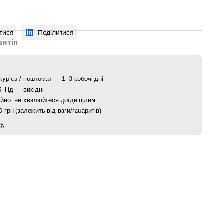
тися
Поділитися
антія
кур’єр / поштомат — 1–3 робочі дні
Сб–Нд — вихідні
йно: не хвилюйтеся доїде цілим
 грн (залежить від ваги/габаритів)
ку