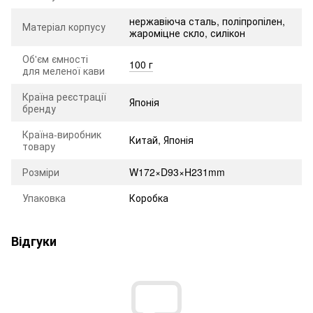
нержавіюча сталь, поліпропілен,
Матеріал корпусу
жароміцне скло, силікон
Об'єм ємності
100 г
для меленої кави
Країна реєстрації
Японія
бренду
Країна-виробник
Китай, Японія
товару
Розміри
W172×D93×H231mm
Упаковка
Коробка
Відгуки