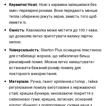
Керамічні Ножі
: Ножі з кераміки залишилися без
змін і перевірені роками. Вони передають менше
тепла і обережно ріжуть зерна, замість того щоб
ламати їх.
Ємність
: Кавомолка може містити до 100 г кави,
що дозволяє легко приготувати велику партію
напою.
Універсальність
: Skerton Plus оснащена пластиною
для стабілізації жорнов, що забезпечує більш
рівномірний помел. Можна легко налаштувати і
встановити бажаний розмір помелу для
повторного використання.
Матеріали
: Ручка, гвинт кріплення,стопор , гайка
регулювання помолу виготовлені з нержавіючої
сталі; кришка бункера, нековзаюче покриття з
силіконової гуми; кришка, затискач, основний
корпус (бункер) з поліпропілену; скляна чаша з