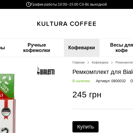
График работы:
10:00–15:00 Сб-Вс выходной
Ручные
Весы дл
ры
Кофеварки
кофемолки
кофе
Главная
Кофеварки
Ремкомплект
Ремкомплект для Biale
В наличии
Артикул: 0800032
О
245 грн
Купить