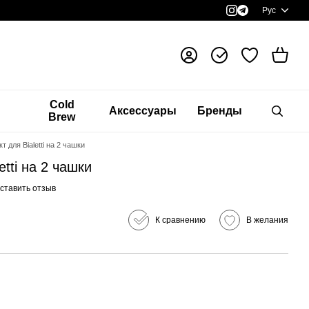
Рус
я
Cold
Аксессуары
Бренды
Brew
 для Bialetti на 2 чашки
tti на 2 чашки
ставить отзыв
К сравнению
В желания