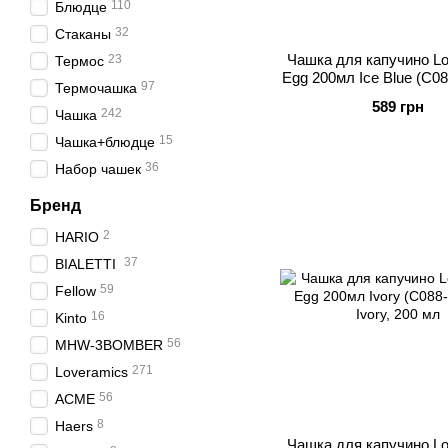
110
Блюдце
32
Стаканы
Чашка для капучино Lo
23
Термос
Egg 200мл Ice Blue (C0
97
Термочашка
589 грн
242
Чашка
15
Чашка+блюдце
36
Набор чашек
Бренд
2
HARIO
37
BIALETTI
59
Fellow
16
Kinto
56
MHW-3BOMBER
271
Loveramics
56
ACME
8
Haers
Чашка для капучино Lo