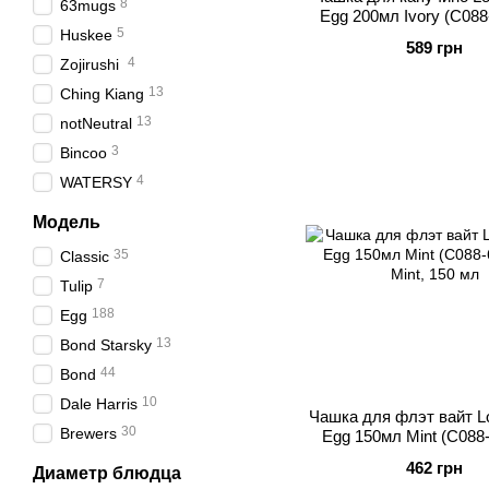
8
63mugs
Egg 200мл Ivory (C088
5
Huskee
589 грн
4
Zojirushi
13
Ching Kiang
13
notNeutral
3
Bincoo
4
WATERSY
Модель
35
Classic
7
Tulip
188
Egg
13
Bond Starsky
44
Bond
10
Dale Harris
Чашка для флэт вайт L
30
Brewers
Egg 150мл Mint (C088
462 грн
Диаметр блюдца