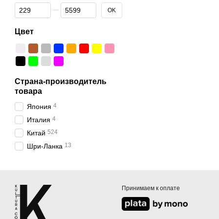
От Цена, грн
До Цена, грн
OK
Цвет
Страна-производитель
товара
4
Япония
4
Италия
524
Китай
13
Шри-Ланка
Принимаем к оплате