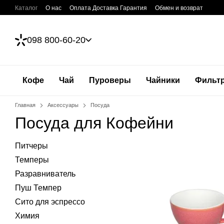
Перейти к основному контенту
Каталог
О нас
Оплата Доставка Гарантия
Обмен и возврат
Kultura Coffee Blog
Как заварить кофе: Калькулятор
Контакты
Условия использования
Публичный договор (Оферта)
098 800-60-20
Кофе
Чай
Пуроверы
Чайники
Фильт
Главная
Аксессуары
Посуда
Посуда для Кофейни
Питчеры
Темперы
Разравниватель
Пуш Темпер
Сито для эспрессо
Химия