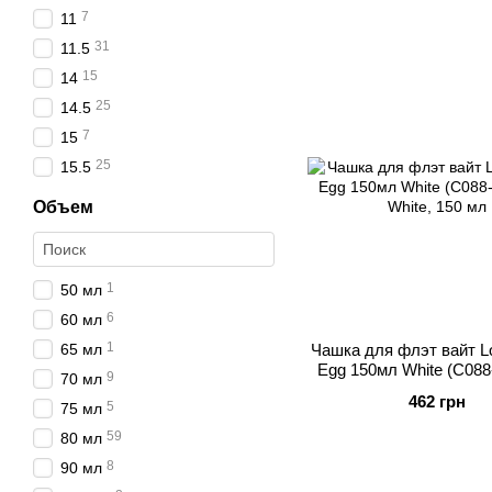
7
11
31
11.5
15
14
25
14.5
7
15
25
15.5
Объем
1
50 мл
6
60 мл
1
65 мл
Чашка для флэт вайт L
Egg 150мл White (C08
9
70 мл
462 грн
5
75 мл
59
80 мл
8
90 мл