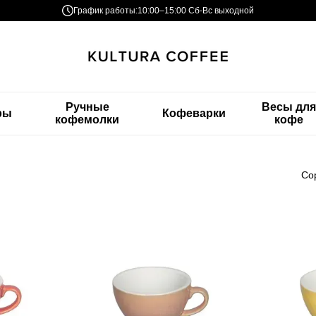
График работы:
10:00–15:00 Сб-Вс выходной
Ручные
Весы дл
ры
Кофеварки
кофемолки
кофе
Со