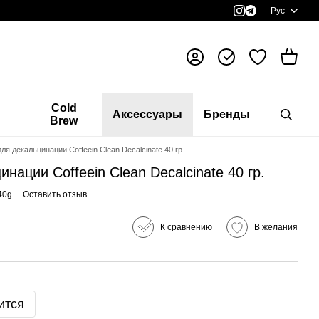
Рус
я
Cold
Аксессуары
Бренды
Brew
я декальцинации Coffeein Clean Decalcinate 40 гр.
нации Coffeein Clean Decalcinate 40 гр.
40g
Оставить отзыв
К сравнению
В желания
ится