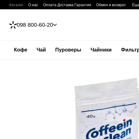
Перейти к основному контенту
Каталог
О нас
Оплата Доставка Гарантия
Обмен и возврат
Ещ
098 800-60-20
Кофе
Чай
Пуроверы
Чайники
Фильт