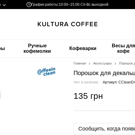
График работы:
10:00–15:00 Сб-Вс выходной
е
Ручные
Весы дл
ры
Кофеварки
кофемолки
кофе
Главная
Аксессуары
Порошок дл
Порошок для декальци
Нет в наличии
Артикул: CCleanD
135 грн
Сообщить, когда появ