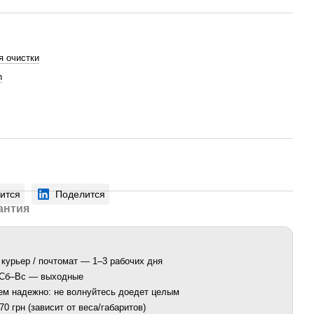
я очистки
n
ится
Поделится
антия
 курьер / почтомат — 1–3 рабочих дня
. Сб–Вс — выходные
ем надежно: не волнуйтесь доедет целым
0 грн (зависит от веса/габаритов)