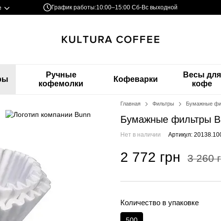
График работы:
10:00–15:00 Сб-Вс выходной
е
Ручные
Весы дл
ры
Кофеварки
кофемолки
кофе
Главная
Фильтры
Бумажные фил
Бумажные фильтры BUN
Нет в наличии
Артикул: 20138.10
2 772 грн
3 260 
Количество в упаковке
500