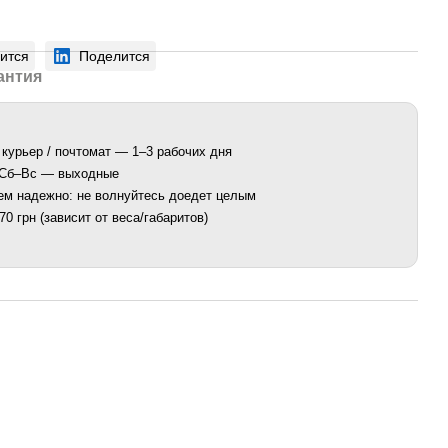
ится
Поделится
антия
 курьер / почтомат — 1–3 рабочих дня
. Сб–Вс — выходные
ем надежно: не волнуйтесь доедет целым
0 грн (зависит от веса/габаритов)