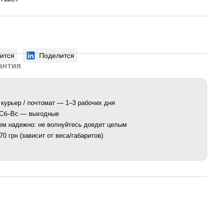
ится
Поделится
антия
 курьер / почтомат — 1–3 рабочих дня
. Сб–Вс — выходные
ем надежно: не волнуйтесь доедет целым
0 грн (зависит от веса/габаритов)