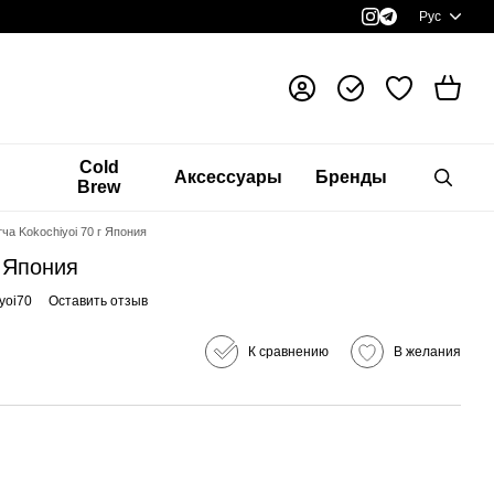
Рус
я
Cold
Аксессуары
Бренды
Brew
ча Kokochiyoi 70 г Япония
г Япония
yoi70
Оставить отзыв
К сравнению
В желания