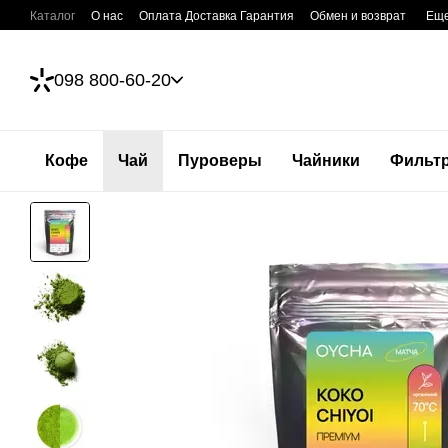
Перейти к основному контенту
Каталог
О нас
Оплата Доставка Гарантия
Обмен и возврат
Ещ
098 800-60-20
Кофе
Чай
Пуроверы
Чайники
Фильт