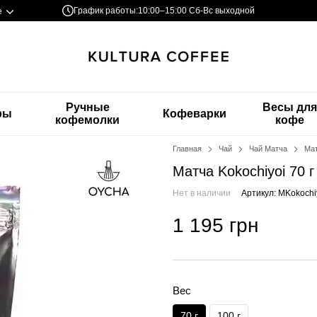
График работы:
10:00–15:00 Сб-Вс выходной
е
Ручные
Весы дл
ры
Кофеварки
кофемолки
кофе
Главная
Чай
Чай Матча
Мат
Матча Kokochiyoi 70 
Нет в наличии
Артикул: MKokochi
1 195 грн
Вес
70 г
100 г