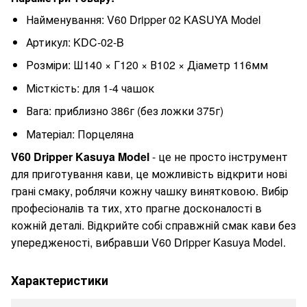
Найменування: V60 Dripper 02 KASUYA Model
Артикул: KDC-02-B
Розміри: Ш140 × Г120 × В102 × Діаметр 116мм
Місткість: для 1-4 чашок
Вага: приблизно 386г (без ложки 375г)
Матеріал: Порцеляна
V60 Dripper Kasuya Model
- це не просто інструмент
для приготування кави, це можливість відкрити нові
грані смаку, роблячи кожну чашку винятковою. Вибір
професіоналів та тих, хто прагне досконалості в
кожній деталі. Відкрийте собі справжній смак кави без
упередженості, вибравши V60 Dripper Kasuya Model.
Характеристики