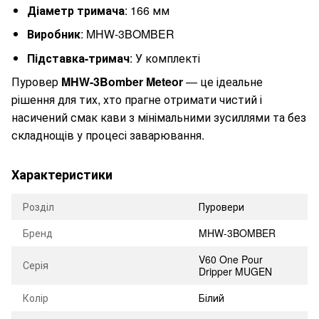
Діаметр тримача
: 166 мм
Виробник
: MHW-3BOMBER
Підставка-тримач
: У комплекті
Пуровер
MHW-3Bomber Meteor
— це ідеальне
рішення для тих, хто прагне отримати чистий і
насичений смак кави з мінімальними зусиллями та без
складнощів у процесі заварювання.
Характеристики
Розділ
Пуровери
Бренд
MHW-3BOMBER
V60 One Pour
Серія
Dripper MUGEN
Колір
Білий