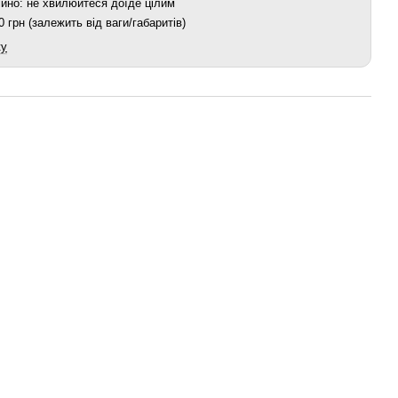
йно: не хвилюйтеся доїде цілим
 грн (залежить від ваги/габаритів)
ку