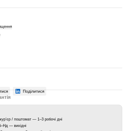
ищення
n
тися
Поділитися
антія
кур’єр / поштомат — 1–3 робочі дні
Сб–Нд — вихідні