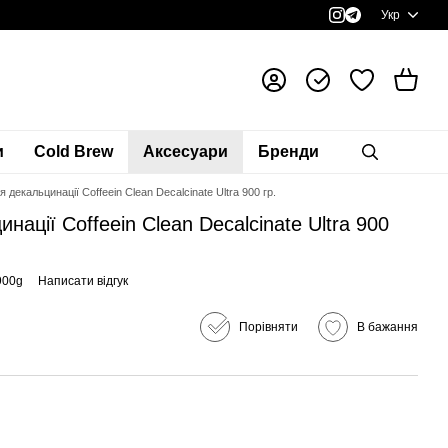
Укр
и
Cold Brew
Аксесуари
Бренди
 декальцинації Coffeein Clean Decalcinate Ultra 900 гр.
ації Coffeein Clean Decalcinate Ultra 900
900g
Написати відгук
Порівняти
В бажання