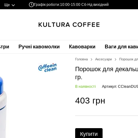
Графік роботи:
10:00-15:00 Сб-Нд вихідний
Ще
ьтри
Ручні кавомолки
Кавоварки
Ваги для кав
Головна
Аксесуари
Порошок для
Порошок для декальцин
гр.
В наявності
Артикул: CCleanDU
403 грн
Купити