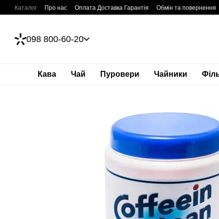
Перейти до основного контенту
Каталог
Про нас
Оплата Доставка Гарантія
Обмін та повернення
098 800-60-20
Кава
Чай
Пуровери
Чайники
Філ