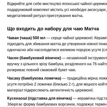
Відкрийте для себе мистецтво японської чайної церемо
подарунковий комплект містить усі необхідні аксесуари
медитативний ритуал приготування матча.
Що входить до набору для чаю Матча
Чаван (чаша) 500 мл
— серце чайної церемонії. Керам
підходить для збивання матча до утворення ніжної пінки
одночасно або насолодитися великою порцією усутя (сл
Часен (бамбуковий віничок)
— незамінний інструмент
вручну з цільного зрізу бамбука, розділеного на 76 най
розкриває повний смаковий букет чаю.
Часаку (бамбукова ложечка)
— традиційна мірна ложк
усутя потрібно 2 ложечки (близько 2 г), для міцного ко
матеріал підкреслюють автентичність церемонії.
Кусенаоші (підставка для віничка)
— керамічна підста
Зберігає форму бамбукових ворсинок, подовжує термін 