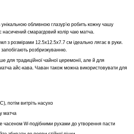
з унікальною обливною глазур'ю робить кожну чашу
 насичений смарагдовий колір чаю матча.
л з розмірами 12.5x12.5x7.7 см ідеально лягає в руки.
и запобігають розбризкуванню.
ше для традиційної чайної церемонії, але й для
 матча айс-кава. Чаван також можна використовувати для
С), потім витріть насухо
ку матча
йте часеном W-подібними рухами до утворення пасти
те збивати до появи стійкої пінки