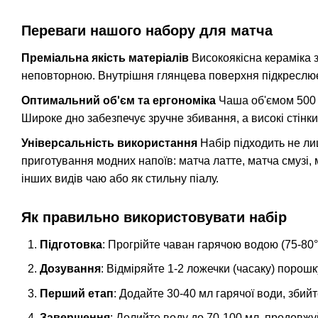
Переваги нашого набору для матча
Преміальна якість матеріалів
Високоякісна кераміка 
неповторною. Внутрішня глянцева поверхня підкреслює
Оптимальний об'єм та ергономіка
Чаша об'ємом 500 м
Широке дно забезпечує зручне збивання, а високі стінк
Універсальність використання
Набір підходить не ли
приготування модних напоїв: матча латте, матча смузі,
інших видів чаю або як стильну піалу.
Як правильно використовувати набір
Підготовка
: Прогрійте чаван гарячою водою (75-80°
Дозування
: Відміряйте 1-2 ложечки (часаку) порош
Перший етап
: Додайте 30-40 мл гарячої води, зби
Завершення
: Долийте воду до 70-100 мл, продовжуй