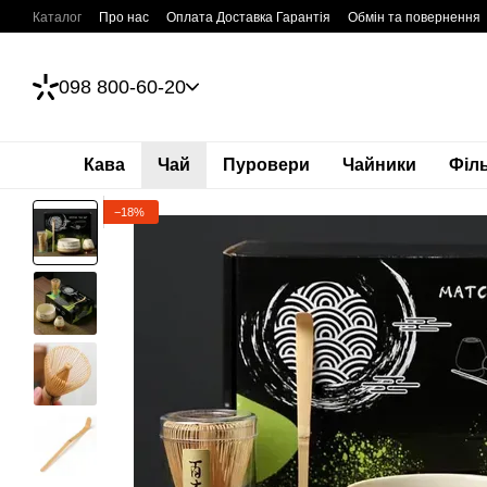
Перейти до основного контенту
Каталог
Про нас
Оплата Доставка Гарантія
Обмін та повернення
098 800-60-20
Кава
Чай
Пуровери
Чайники
Філ
−18%