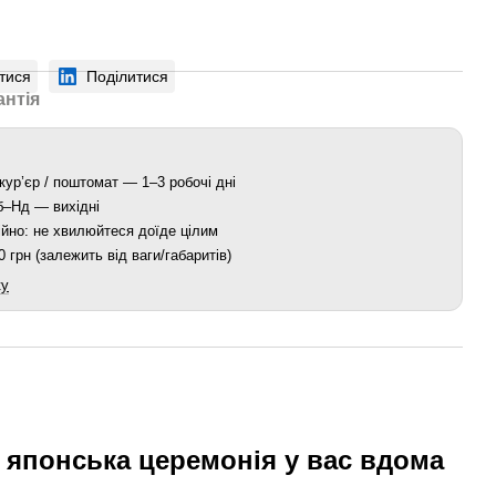
тися
Поділитися
антія
кур’єр / поштомат — 1–3 робочі дні
Сб–Нд — вихідні
йно: не хвилюйтеся доїде цілим
 грн (залежить від ваги/габаритів)
ку
 японська церемонія у вас вдома