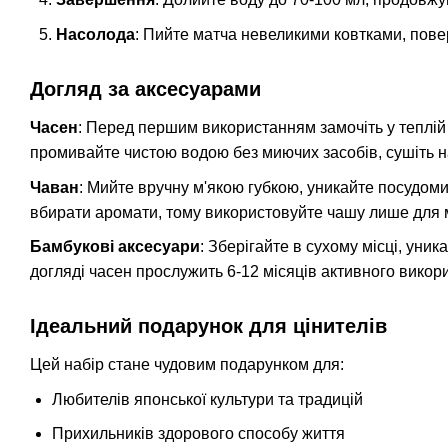
Насолода
: Пийте матча невеликими ковтками, пове
Догляд за аксесуарами
Часен
: Перед першим використанням замочіть у теплій 
промивайте чистою водою без миючих засобів, сушіть на
Чаван
: Мийте вручну м'якою губкою, уникайте посудом
вбирати аромати, тому використовуйте чашу лише для 
Бамбукові аксесуари
: Зберігайте в сухому місці, уни
догляді часен прослужить 6-12 місяців активного викор
Ідеальний подарунок для цінителів
Цей набір стане чудовим подарунком для:
Любителів японської культури та традицій
Прихильників здорового способу життя