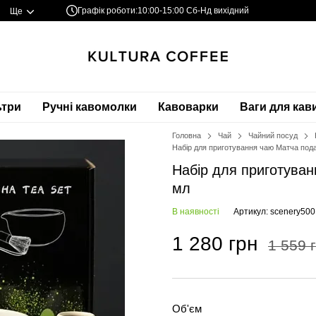
Графік роботи:
10:00-15:00 Сб-Нд вихідний
Ще
ьтри
Ручні кавомолки
Кавоварки
Ваги для кав
Головна
Чай
Чайний посуд
Набір для приготування чаю Матча под
Набір для приготува
мл
В наявності
Артикул: scenery500
1 280 грн
1 559 
Об'єм