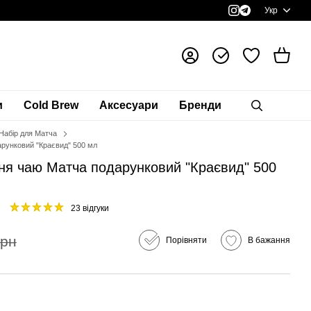
Укр
и
Cold Brew
Аксесуари
Бренди
Набір для Матча
арунковий "Краєвид" 500 мл
ння чаю Матча подарунковий "Краєвид" 500
23 відгуки
грн
Порівняти
В бажання