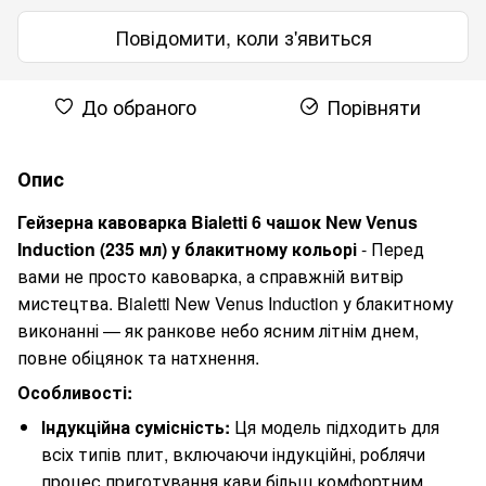
Повідомити, коли з'явиться
До обраного
Порівняти
Опис
Гейзерна кавоварка Bialetti 6 чашок New Venus
Induction (235 мл) у блакитному кольорі
- Перед
вами не просто кавоварка, а справжній витвір
мистецтва. Bialetti New Venus Induction у блакитному
виконанні — як ранкове небо ясним літнім днем,
повне обіцянок та натхнення.
Особливості:
Індукційна сумісність:
Ця модель підходить для
всіх типів плит, включаючи індукційні, роблячи
процес приготування кави більш комфортним.