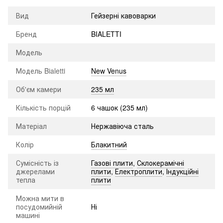
Вид
Гейзерні кавоварки
Бренд
BIALETTI
Модель
Модель Bialetti
New Venus
Об'єм камери
235 мл
Кількість порцій
6 чашок (235 мл)
Матеріал
Нержавіюча сталь
Колір
Блакитний
Сумісність із
Газові плити
,
Склокерамічні
джерелами
плити
,
Електроплити
,
Індукційні
тепла
плити
Можна мити в
посудомийній
Ні
машині